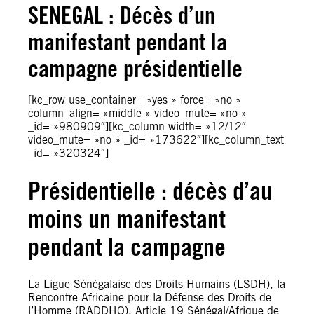
SENEGAL : Décès d’un
manifestant pendant la
campagne présidentielle
[kc_row use_container= »yes » force= »no »
column_align= »middle » video_mute= »no »
_id= »980909″][kc_column width= »12/12″
video_mute= »no » _id= »173622″][kc_column_text
_id= »320324″]
Présidentielle : décès d’au
moins un manifestant
pendant la campagne
La Ligue Sénégalaise des Droits Humains (LSDH), la
Rencontre Africaine pour la Défense des Droits de
l’Homme (RADDHO), Article 19 Sénégal/Afrique de