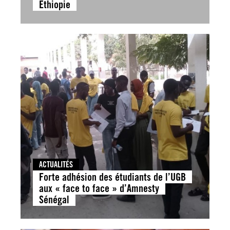
Ethiopie
ACTUALITÉS
Forte adhésion des étudiants de l’UGB
aux « face to face » d’Amnesty
Sénégal