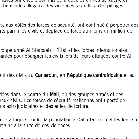
s homicides illégaux, des violences sexuelles, des pillages
s, aux côtés des forces de sécurité, ont continué à perpétrer des
ts parmi les civils et déplacé de force au moins un million de
groupe armé Al Shabaab ; l’État et les forces internationales
antes pour épargner les civils lors de leurs attaques contre Al
nt des civils au
Cameroun
, en
République centrafricaine
et au
adées dans le centre du
Mali
, où des groupes armés et des
ux civils. Les forces de sécurité maliennes ont riposté en
s extrajudiciaires et des actes de torture.
des attaques contre la population à Cabo Delgado et les forces d
mains à la suite de ces violences.
es ont entraîné une réaction disproportionnée des forces de