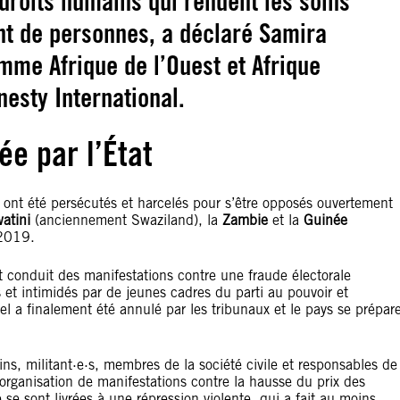
s droits humains qui rendent les soins
nt de personnes, a déclaré Samira
mme Afrique de l’Ouest et Afrique
esty International.
ée par l’État
 ont été persécutés et harcelés pour s’être opposés ouvertement
atini
(anciennement Swaziland), la
Zambie
et la
Guinée
 2019.
et conduit des manifestations contre une fraude électorale
 et intimidés par de jeunes cadres du parti au pouvoir et
tiel a finalement été annulé par les tribunaux et le pays se prépar
s, militant·e·s, membres de la société civile et responsables de
’organisation de manifestations contre la hausse du prix des
se sont livrées à une répression violente, qui a fait au moins