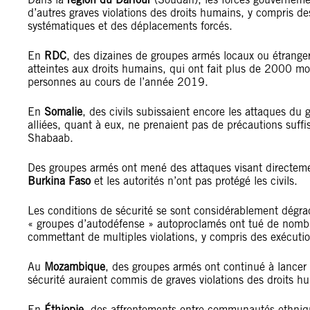
d’autres graves violations des droits humains, y compris de
systématiques et des déplacements forcés.
En
RDC
, des dizaines de groupes armés locaux ou étranger
atteintes aux droits humains, qui ont fait plus de 2000 mor
personnes au cours de l’année 2019.
En
Somalie
, des civils subissaient encore les attaques du 
alliées, quant à eux, ne prenaient pas de précautions suffis
Shabaab.
Des groupes armés ont mené des attaques visant directeme
Burkina Faso
et les autorités n’ont pas protégé les civils.
Les conditions de sécurité se sont considérablement dégr
« groupes d’autodéfense » autoproclamés ont tué de nombre
commettant de multiples violations, y compris des exécution
Au
Mozambique
, des groupes armés ont continué à lancer 
sécurité auraient commis de graves violations des droits hu
En
Éthiopie
, des affrontements entre communautés ethniqu