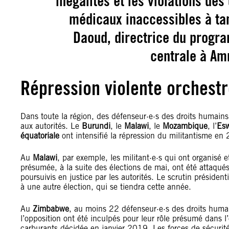
inégalités et les violations de
médicaux inaccessibles à ta
Daoud, directrice du progra
centrale à Amn
Répression violente orchestr
Dans toute la région, des défenseur·e·s des droits humains
aux autorités. Le
Burundi
, le
Malawi
, le
Mozambique
, l’
Esw
équatoriale
ont intensifié la répression du militantisme en
Au
Malawi
, par exemple, les militant·e·s qui ont organisé 
présumée, à la suite des élections de mai, ont été attaqués
poursuivis en justice par les autorités. Le scrutin présiden
à une autre élection, qui se tiendra cette année.
Au
Zimbabwe
, au moins 22 défenseur·e·s des droits humain
l’opposition ont été inculpés pour leur rôle présumé dans l
carburants décidée en janvier 2019. Les forces de sécurité 