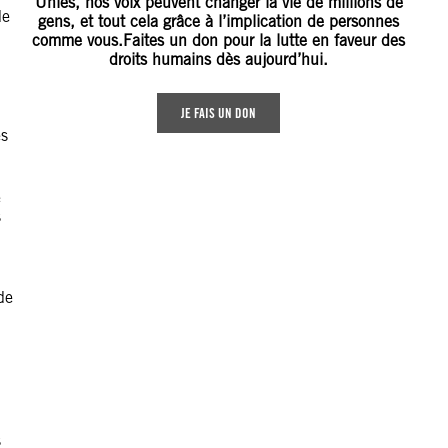
Unies, nos voix peuvent changer la vie de millions de
de
gens, et tout cela grâce à l’implication de personnes
comme vous.Faites un don pour la lutte en faveur des
droits humains dès aujourd’hui.
JE FAIS UN DON
es
e
s
de
s