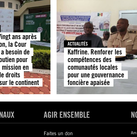
Vingt ans après
on, la Cour
ACTUALITÉS
 a besoin de
Kaffrine. Renforer les
outien pour
compétences des
 mission en
comunautés locales
e droits
pour une gouvernance
sur le continent
foncière apaisée
ONAUX
AGIR ENSEMBLE
N
Faites un don
Amn