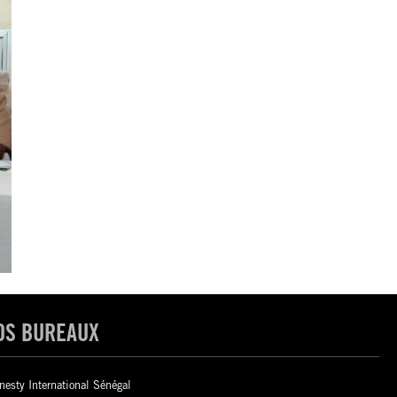
OS BUREAUX
esty International Sénégal