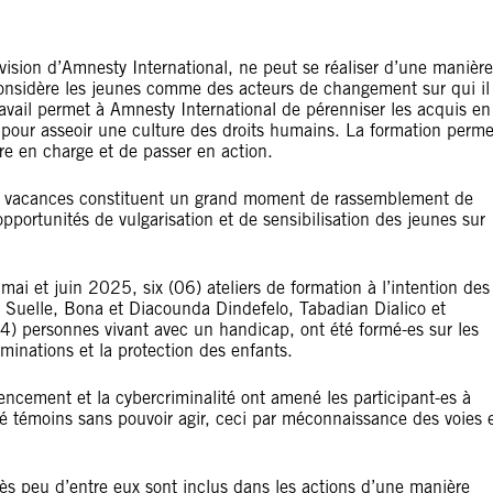
ision d’Amnesty International, ne peut se réaliser d’une manière
n considère les jeunes comme des acteurs de changement sur qui il
travail permet à Amnesty International de pérenniser les acquis en
e pour asseoir une culture des droits humains. La formation perme
re en charge et de passer en action.
 les vacances constituent un grand moment de rassemblement de
opportunités de vulgarisation et de sensibilisation des jeunes sur
mai et juin 2025, six (06) ateliers de formation à l’intention des
e Suelle, Bona et Diacounda Dindefelo, Tabadian Dialico et
4) personnes vivant avec un handicap, ont été formé-es sur les
iminations et la protection des enfants.
rencement et la cybercriminalité ont amené les participant-es à
 été témoins sans pouvoir agir, ceci par méconnaissance des voies 
ès peu d’entre eux sont inclus dans les actions d’une manière