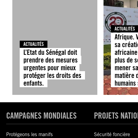
ACTUALITÉS
Afrique. 
sa créati
ACTUALITÉS
L’Etat du Sénégal doit
africaine
prendre des mesures
plus de s
urgentes pour mieux
mener sa
protéger les droits des
matière d
enfants.
humains 
CAMPAGNES MONDIALES
PROJETS NATI
Protégeons les manifs
Sécurité foncière