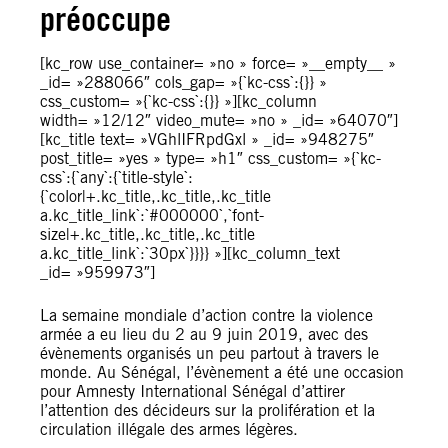
préoccupe
[kc_row use_container= »no » force= »__empty__ »
_id= »288066″ cols_gap= »{`kc-css`:{}} »
css_custom= »{`kc-css`:{}} »][kc_column
width= »12/12″ video_mute= »no » _id= »64070″]
[kc_title text= »VGhlIFRpdGxl » _id= »948275″
post_title= »yes » type= »h1″ css_custom= »{`kc-
css`:{`any`:{`title-style`:
{`color|+.kc_title,.kc_title,.kc_title
a.kc_title_link`:`#000000`,`font-
size|+.kc_title,.kc_title,.kc_title
a.kc_title_link`:`30px`}}}} »][kc_column_text
_id= »959973″]
La semaine mondiale d’action contre la violence
armée a eu lieu du 2 au 9 juin 2019, avec des
évènements organisés un peu partout à travers le
monde. Au Sénégal, l’évènement a été une occasion
pour Amnesty International Sénégal d’attirer
l’attention des décideurs sur la prolifération et la
circulation illégale des armes légères.