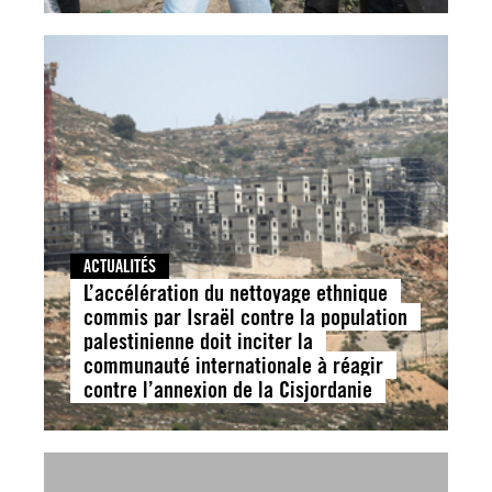
ACTUALITÉS
L’accélération du nettoyage ethnique
commis par Israël contre la population
palestinienne doit inciter la
communauté internationale à réagir
contre l’annexion de la Cisjordanie