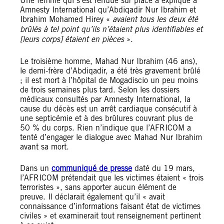
Une femme qui s’est rendue sur place a expliqué à
Amnesty International qu’Abdiqadir Nur Ibrahim et
Ibrahim Mohamed Hirey «
avaient tous les deux été
brûlés à tel point qu’ils n’étaient plus identifiables et
[leurs corps] étaient en pièces
».
Le troisième homme, Mahad Nur Ibrahim (46 ans),
le demi-frère d’Abdiqadir, a été très gravement brûlé
; il est mort à l’hôpital de Mogadiscio un peu moins
de trois semaines plus tard. Selon les dossiers
médicaux consultés par Amnesty International, la
cause du décès est un arrêt cardiaque consécutif à
une septicémie et à des brûlures couvrant plus de
50 % du corps. Rien n’indique que l’AFRICOM a
tenté d’engager le dialogue avec Mahad Nur Ibrahim
avant sa mort.
Dans un
communiqué de presse
daté du 19 mars,
l’AFRICOM prétendait que les victimes étaient « trois
terroristes », sans apporter aucun élément de
preuve. Il déclarait également qu’il « avait
connaissance d’informations faisant état de victimes
civiles » et examinerait tout renseignement pertinent