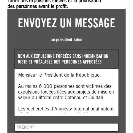
l’arrêt des expulsions forcées et la priorisation
des personnes avant le profit.
ENVOYEZ UN MESSAGE
au président Talon
NON AUX EXPULSIONS FORCÉES SANS INDEMNISATION
JUSTE ET PRÉALABLE DES PERSONNES AFFECTÉES
Monsieur le Président de la République,
Au moins 6 000 personnes sont victimes des
expulsions forcées liées aux projets de mise en
valeur du littoral entre Cotonou et Ouidah.
Les recherches d’Amnesty International notent
plusieurs manquements pendant les
expulsions et destructions de sites. Des
destructions d’habitations ont été exécutée
PRÉNOM.
CHAMP
sous la pluie, en partie de nuit, en période de