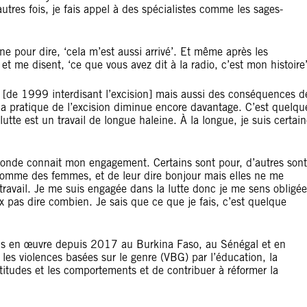
’autres fois, je fais appel à des spécialistes comme les sages-
e pour dire, ‘cela m’est aussi arrivé’. Et même après les
 me disent, ‘ce que vous avez dit à la radio, c’est mon histoire’
oi [de 1999 interdisant l’excision] mais aussi des conséquences d
 la pratique de l’excision diminue encore davantage. C’est quelqu
tte est un travail de longue haleine. À la longue, je suis certai
monde connait mon engagement. Certains sont pour, d’autres sont
comme des femmes, et de leur dire bonjour mais elles ne me
avail. Je me suis engagée dans la lutte donc je me sens obligée
ux pas dire combien. Je sais que ce que je fais, c’est quelque
is en œuvre depuis 2017 au Burkina Faso, au Sénégal et en
les violences basées sur le genre (VBG) par l’éducation, la
attitudes et les comportements et de contribuer à réformer la