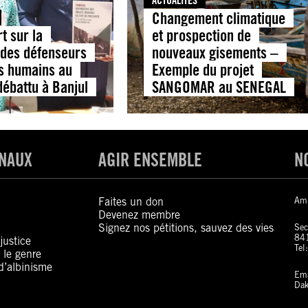
ACTUALITÉS
Changement climatique
t sur la
et prospection de
n des défenseurs
nouveaux gisements –
ts humains au
Exemple du projet
débattu à Banjul
SANGOMAR au SENEGAL
ONAUX
AGIR ENSEMBLE
N
Faites un don
Amn
Devenez membre
Signez nos pétitions, sauvez des vies
Sec
841
justice
Tel
 le genre
d’albinisme
Ema
Dak