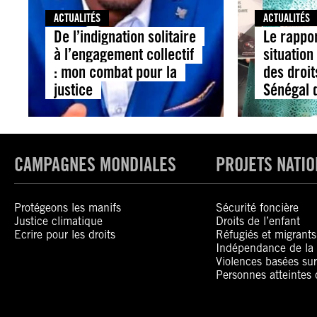
ACTUALITÉS
ACTUALITÉS
De l’indignation solitaire
Le rappor
à l’engagement collectif
situatio
: mon combat pour la
des droi
justice
Sénégal 
CAMPAGNES MONDIALES
PROJETS NATI
Protégeons les manifs
Sécurité foncière
Justice climatique
Droits de l’enfant
Ecrire pour les droits
Réfugiés et migrants
Indépendance de la 
Violences basées sur
Personnes atteintes 