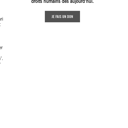
droits humains dès aujourd’hui.
JE FAIS UN DON
ri
t
er
’.
r