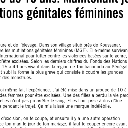
ations génitales féminines
ture et de l’élevage. Dans son village situé près de Koussanar,
re les mutilations génitales féminines (MGF). Elle-même survivan
ternational pour lutter contre les violences basées sur le genre,
 d’être excisées. Selon les derniers chiffres du Fonds des Nations
de 15 à 49 ans vivant dans la région de Tambacounda au Sénégal
ubi la forme la plus grave qui consiste à coudre les grandes
et des menstrues.
 moi-même fait l’expérience. J’ai été mise dans un groupe de 10 à
des femmes pour être excisées. Une des filles a perdu la vie par
es n’ont pas pu arrêter le sang. Elles l’ont prise à dos d’âne
e pendant le trajet. Ça m’a laissé une marque indélébile.
d’excision, on te coupe, et ensuite il y a une autre opération
c ton mari le jour de ton mariage, il faut te couper encore avant