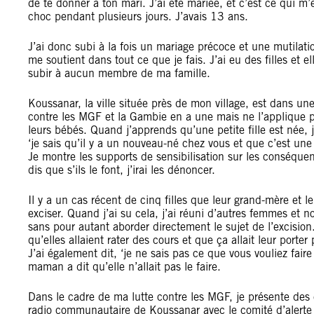
de te donner à ton mari. J’ai été mariée, et c’est ce qui m’es
choc pendant plusieurs jours. J’avais 13 ans.
J’ai donc subi à la fois un mariage précoce et une mutilat
me soutient dans tout ce que je fais. J’ai eu des filles et el
subir à aucun membre de ma famille.
Koussanar, la ville située près de mon village, est dans une
contre les MGF et la Gambie en a une mais ne l’applique pa
leurs bébés. Quand j’apprends qu’une petite fille est née, 
‘je sais qu’il y a un nouveau-né chez vous et que c’est une fi
Je montre les supports de sensibilisation sur les conséquenc
dis que s’ils le font, j’irai les dénoncer.
Il y a un cas récent de cinq filles que leur grand-mère et 
exciser. Quand j’ai su cela, j’ai réuni d’autres femmes et
sans pour autant aborder directement le sujet de l’excision. 
qu’elles allaient rater des cours et que ça allait leur porter 
J’ai également dit, ‘je ne sais pas ce que vous vouliez fair
maman a dit qu’elle n’allait pas le faire.
Dans le cadre de ma lutte contre les MGF, je présente des 
radio communautaire de Koussanar avec le comité d’alerte