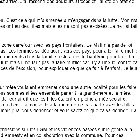
t arrivé. J’ai ressenti des douleurs atroces et j’ai été en état de
ion. C’est cela qui m’a amenée à m’engager dans la lutte. Mon ma
les ont eu des filles mais elles ne sont pas excisées. Je ne l’ai fai
 zone carrefour avec les pays frontaliers. Le Mali n’a pas de loi
s. Les femmes se déplacent vers ces pays pour aller faire mutil
je me rends dans la famille juste après le baptême pour leur dire,
lle mais il ne faut pas la faire mutiler car il y a une loi contre ça
es de l’excision, pour expliquer ce que ça fait à l’enfant. Je leu
leur mère voulaient emmener dans une autre localité pour les faire
 nous sommes allées ensemble parler à la grand-mère et la mère,
Je leur ai dit que les filles étaient en pleine année scolaire,
préjudice. J’ai conseillé à la mère de ne pas partir avec les filles.
e mais j’irai vous dénoncer et vous savez ce que ça va donner’. La
émissions sur les FGM et les violences basées sur le genre à la
 d’Amnesty et en collaboration avec la commune. Pour ces